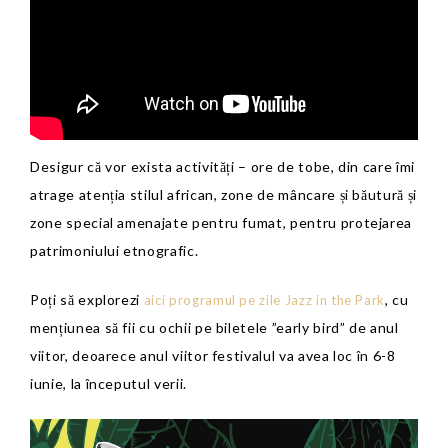
Desigur că vor exista activități – ore de tobe, din care îmi
atrage atenția stilul african, zone de mâncare și băutură și
zone special amenajate pentru fumat, pentru protejarea
patrimoniului etnografic.
Poți să explorezi
, cu
aici programul pe zile Jazz in the Park
mențiunea să fii cu ochii pe biletele ”early bird” de anul
viitor, deoarece anul viitor festivalul va avea loc în 6-8
iunie, la începutul verii.