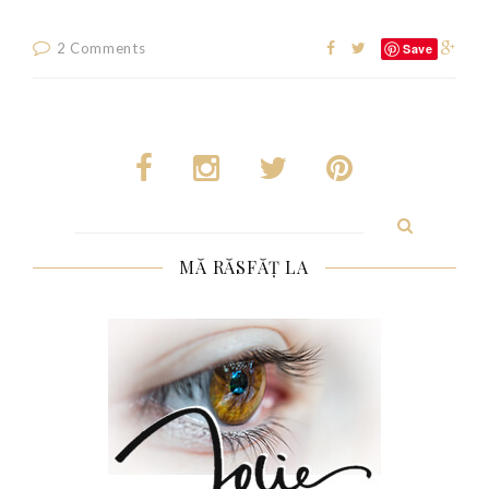
2 Comments
Save
Search
for:
MĂ RĂSFĂȚ LA