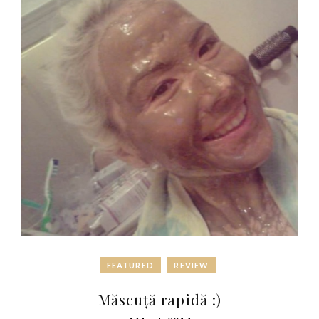
FEATURED
REVIEW
Măscuță rapidă :)