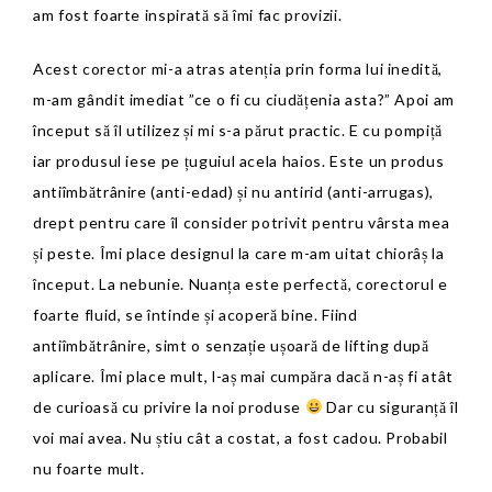
am fost foarte inspirată să îmi fac provizii.
Acest corector mi-a atras atenția prin forma lui inedită,
m-am gândit imediat ”ce o fi cu ciudățenia asta?” Apoi am
început să îl utilizez și mi s-a părut practic. E cu pompiță
iar produsul iese pe țuguiul acela haios. Este un produs
antiîmbătrânire (anti-edad) și nu antirid (anti-arrugas),
drept pentru care îl consider potrivit pentru vârsta mea
și peste. Îmi place designul la care m-am uitat chiorâș la
început. La nebunie. Nuanța este perfectă, corectorul e
foarte fluid, se întinde și acoperă bine. Fiind
antiîmbătrânire, simt o senzație ușoară de lifting după
aplicare. Îmi place mult, l-aș mai cumpăra dacă n-aș fi atât
de curioasă cu privire la noi produse
Dar cu siguranță îl
voi mai avea. Nu știu cât a costat, a fost cadou. Probabil
nu foarte mult.