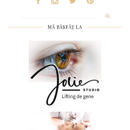
Search
for:
MĂ RĂSFĂȚ LA