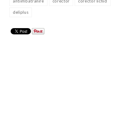
antiimbatranire
corector
corector lichid
deliplus