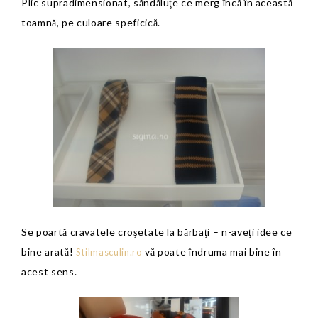
Plic supradimensionat, săndăluţe ce merg încă în această
toamnă, pe culoare speficică.
Se poartă cravatele croşetate la bărbaţi – n-aveţi idee ce
bine arată!
vă poate îndruma mai bine în
Stilmasculin.ro
acest sens.