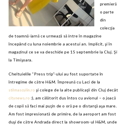
premieră
o parte
din
colecţia
de toamnă-iarnă ce urmează să intre în magazine
începând cu luna noiembrie a acestui an. Implicit, şi în
magazinul ce se va deschide pe 15 septembrie la Cluj. Şi
la Timişoara.
Cheltuielile “Press trip”-ului au fost suportate în
întregime de către H&M. Împreună cu Laci de la
şi colege de la alte publicaţii din Cluj decât
stilmasculin.ro
:), am călătorit dus întos cu avionul – o joacă
citynews.ro
de copii să faci mai puţin de o oră pe o distanţă aşa mare.
Am fost impresionată de
primire, de la aeroport am fost
duşi de către Andrada direct la showroom-ul H&M, unde