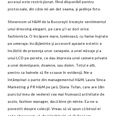
accesul este restricţionat, fiind disponibil pentru
protocoale, din câte mi-am dat seama, şi şedinţe foto.
Showroom-ul H&M de la Bucureşti trezeşte sentimentul
unui dressing elegant, pe care şi l-ar dori orice
fashionista. O încăpere mare, luminoasă, cu haine înşirate
pe umeraşe, încălţăminte şi accesorii aşezate estetic e
încălzită de prezenţa unor canapele, a unei măsuţe şi a
unui LCD pe perete, ce dau impresia unei camere private
a unei domnişoare, doamne, sau domn. Totul e alb,
pentru ca hainele să fie scoase în evidenţă. Ne-a
întâmpinat o parte din managementul H&M, Laura Sinca
Marketing şi PR H&M pe ţară, Diana Tofan, care are (din
punctul meu de vedere) cea mai frumoasă activitate de
acolo, fashion manager, dacă bine ţin minte. Ea ne-a
povestit despre colecţii. Vreau să vă spun că biroul ei
este showroom-ul, deci închipuiţi-vă ;)) Apoi am