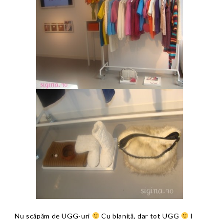
Nu scăpăm de UGG-uri
Cu blaniţă, dar tot UGG
I