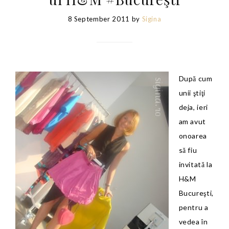
8 September 2011
by
Sigina
După cum
unii ştiţi
deja, ieri
am avut
onoarea
să fiu
invitată la
H&M
Bucureşti,
pentru a
vedea în