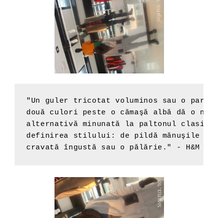
"Un guler tricotat voluminos sau o parka 
două culori peste o cămaşă albă dă o notă
alternativă minunată la paltonul clasic –
definirea stilului: de pildă mănuşile pen
cravată îngustă sau o pălărie." - H&M re