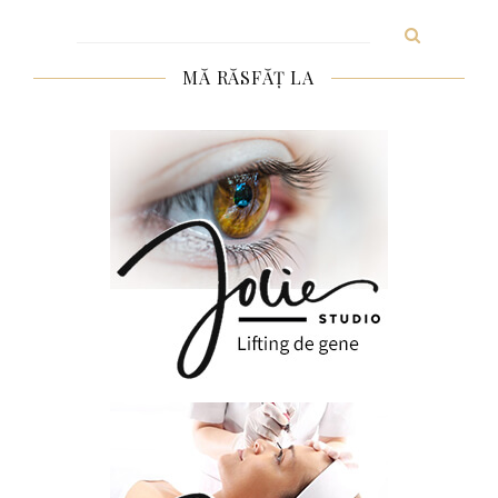
Search
for:
MĂ RĂSFĂȚ LA