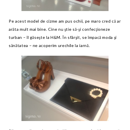
Pe acest model de cizme am pus ochii, pe maro cred că ar
arăta mult mai bine. Cine nu ştie să-şi confecţioneze
turban – îl găseşte la H&M. În sfârşit, se împacă moda şi
sănătatea – ne acoperim urechile la iarnă.