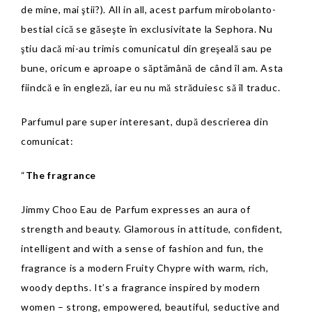
de mine, mai ştii?). All in all, acest parfum mirobolanto-
bestial cică se găseşte în exclusivitate la Sephora. Nu
ştiu dacă mi-au trimis comunicatul din greşeală sau pe
bune, oricum e aproape o săptămână de când îl am. Asta
fiindcă e în engleză, iar eu nu mă străduiesc să îl traduc.
Parfumul pare super interesant
, după descrierea din
comunicat:
“
The fragrance
Jimmy Choo Eau de Parfum expresses an aura of
strength and beauty. Glamorous in attitude, confident,
intelligent and with a sense of fashion and fun, the
fragrance is a modern Fruity Chypre with warm, rich,
woody depths. It’s a fragrance inspired by modern
women – strong, empowered, beautiful, seductive and