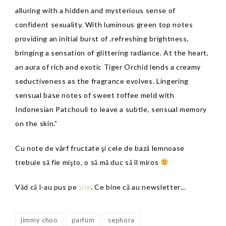
alluring with a hidden and mysterious sense of
confident sexuality. With luminous green top notes
providing an initial burst of .refreshing brightness,
bringing a sensation of glittering radiance. At the heart,
an aura of rich and exotic Tiger Orchid lends a creamy
seductiveness as the fragrance evolves. Lingering
sensual base notes of sweet toffee meld with
Indonesian Patchouli to leave a subtle, sensual memory
on the skin.”
Cu note de vârf fructate şi cele de bază lemnoase
trebuie să fie mişto, o să mă duc să îl miros
Văd că l-au pus pe
. Ce bine că au newsletter…
site
jimmy choo
parfum
sephora