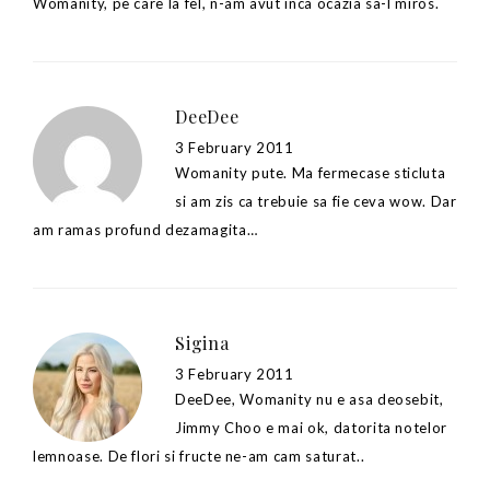
Womanity, pe care la fel, n-am avut inca ocazia sa-l miros.
DeeDee
3 February 2011
Womanity pute. Ma fermecase sticluta
si am zis ca trebuie sa fie ceva wow. Dar
am ramas profund dezamagita…
Sigina
3 February 2011
DeeDee, Womanity nu e asa deosebit,
Jimmy Choo e mai ok, datorita notelor
lemnoase. De flori si fructe ne-am cam saturat..