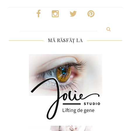
Search
for:
MĂ RĂSFĂȚ LA