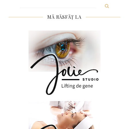
Search
for:
MĂ RĂSFĂȚ LA