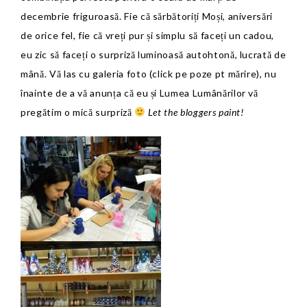
decembrie friguroasă. Fie că sărbătoriți Moși, aniversări
de orice fel, fie că vreți pur și simplu să faceți un cadou,
eu zic să faceți o surpriză luminoasă autohtonă, lucrată de
mână. Vă las cu galeria foto (click pe poze pt mărire), nu
înainte de a vă anunța că eu și Lumea Lumânărilor vă
pregătim o mică surpriză
Let the bloggers paint!