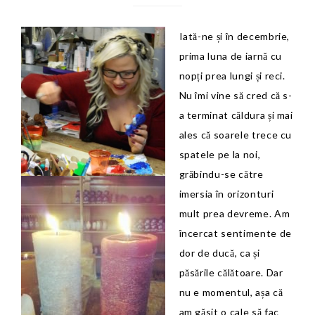
Iată-ne și în decembrie,
prima luna de iarnă cu
nopți prea lungi și reci.
Nu îmi vine să cred că s-
a terminat căldura și mai
ales că soarele trece cu
spatele pe la noi,
grăbindu-se către
imersia în orizonturi
mult prea devreme. Am
încercat sentimente de
dor de ducă, ca și
păsările călătoare. Dar
nu e momentul, așa că
am găsit o cale să fac