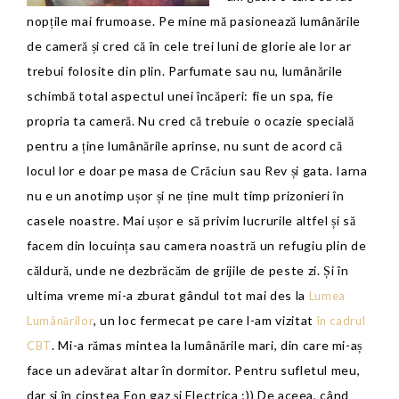
nopțile mai frumoase. Pe mine mă pasionează lumânările
de cameră și cred că în cele trei luni de glorie ale lor ar
trebui folosite din plin. Parfumate sau nu, lumânările
schimbă total aspectul unei încăperi: fie un spa, fie
propria ta cameră. Nu cred că trebuie o ocazie specială
pentru a ține lumânările aprinse, nu sunt de acord că
locul lor e doar pe masa de Crăciun sau Rev și gata. Iarna
nu e un anotimp ușor și ne ține mult timp prizonieri în
casele noastre. Mai ușor e să privim lucrurile altfel și să
facem din locuința sau camera noastră un refugiu plin de
căldură, unde ne dezbrăcăm de grijile de peste zi. Și în
ultima vreme mi-a zburat gândul tot mai des la
Lumea
, un loc fermecat pe care l-am vizitat
Lumânărilor
în cadrul
. Mi-a rămas mintea la lumânările mari, din care mi-aș
CBT
face un adevărat altar în dormitor. Pentru sufletul meu,
dar și în cinstea Eon gaz și Electrica ;)) De aceea, când