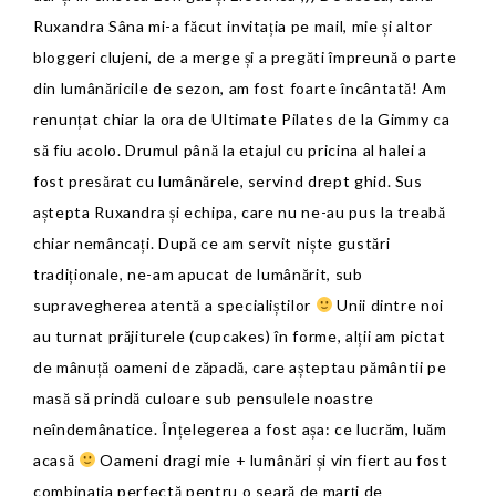
Ruxandra Sâna mi-a făcut invitația pe mail, mie și altor
bloggeri clujeni, de a merge și a pregăti împreună o parte
din lumânăricile de sezon, am fost foarte încântată! Am
renunțat chiar la ora de Ultimate Pilates de la Gimmy ca
să fiu acolo. Drumul până la etajul cu pricina al halei a
fost presărat cu lumânărele, servind drept ghid. Sus
aștepta Ruxandra și echipa, care nu ne-au pus la treabă
chiar nemâncați. După ce am servit niște gustări
tradiționale, ne-am apucat de lumânărit, sub
supravegherea atentă a specialiștilor
Unii dintre noi
au turnat prăjiturele (cupcakes) în forme, alții am pictat
de mânuță oameni de zăpadă, care așteptau pământii pe
masă să prindă culoare sub pensulele noastre
neîndemânatice. Înțelegerea a fost așa: ce lucrăm, luăm
acasă
Oameni dragi mie + lumânări și vin fiert au fost
combinația perfectă pentru o seară de marți de