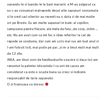
sunandu-le si luandu-le la bani marunti. e M-au asigurat ca
nu s-au consumat mairepede decat alte sapunuri consumate
si le cred caci ulterior au revenit nu o data ci de mai multe
ori pe Breslo. Eu am multe sapunuri in baie: al copiilor,
sampoane pentru fiecare, ale mele de fata…de corp…intim …
etc. Nu am avut cum sa imi fac o idee referitor la cat de
repede se conduma, dar cum am scris mai sus am luat unul si
l-am folosit toti, mai putin pe par…si m-a tinut mult mai mult
de 12 zile.
INSA, am tinut cont de feedbackurile voastre si daca tot am
renuntat la palmier inlocuindu-l cu unt de cacao am
considerat ca este o ocazie buna sa cresc si indicele
responsabil de taria sapunului.
O zi frumoasa va doresc