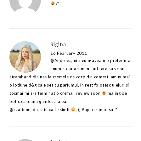
:*
Sigina
16 February 2011
@Andreea, nici eu n-aveam o preferinta
anume, dar acum ma uit fara sa vreau
stramband din nas la cremele de corp din comert, am numai
o lotiune d&g ca e set cu parfumul, in rest folosesc uleiuri si
tocmai mi s-a terminat o crema.. review soon
maling pe
botic cand ma gandesc la ea.
@kzarinne, da, stiu ca te simti
;)) Pup u frumoasa :*