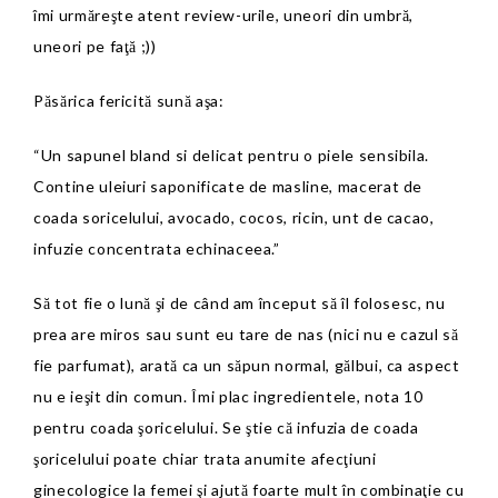
îmi urmăreşte atent review-urile, uneori din umbră,
uneori pe faţă ;))
Păsărica fericită sună aşa:
“Un sapunel bland si delicat pentru o piele sensibila.
Contine uleiuri saponificate de masline, macerat de
coada soricelului, avocado, cocos, ricin, unt de cacao,
infuzie concentrata echinaceea.”
Să tot fie o lună şi de când am început să îl folosesc, nu
prea are miros sau sunt eu tare de nas (nici nu e cazul să
fie parfumat), arată ca un săpun normal, gălbui, ca aspect
nu e ieşit din comun. Îmi plac ingredientele, nota 10
pentru
coada şoricelului. Se ştie că infuzia de coada
şoricelului poate chiar trata anumite afecţiuni
ginecologice la femei şi ajută foarte mult în combinaţie cu