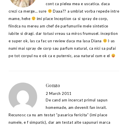
cont ca pielea mea e uscatica. daca
crezi ca merge… sure
Daaa?? a umblat vorba repede intre
mame, hehe
imi place Inception ca si spray de corp,
fiindca nu mereu am chef de parfumurile mele sintetice
iubite si dragi. dar totusi vreau sa miros frumusel. inception
e super ok, las ca fac un review daca ma lasa Diana
l-as
numi mai spray de corp sau parfum natural, ca nici sa pufai
pe tot corpul nu e ok ca e puternic, asa natural cum e el
Gonzo
2 March 2011
De cand am incercat primul sapun
homemade, am devenit fan inrait.
Recunosc ca nu am testat “pasarica fericita” (imi place
numele, e f simpatic), dar am testat alte sapunuri marca