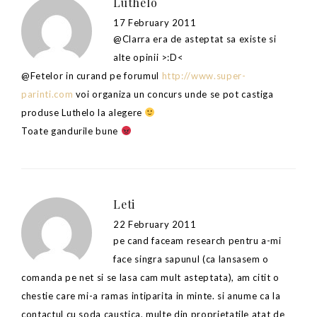
Luthelo
17 February 2011
@Clarra era de asteptat sa existe si
alte opinii >:D<
@Fetelor in curand pe forumul
http://www.super-
parinti.com
voi organiza un concurs unde se pot castiga
produse Luthelo la alegere
Toate gandurile bune
Leti
22 February 2011
pe cand faceam research pentru a-mi
face singra sapunul (ca lansasem o
comanda pe net si se lasa cam mult asteptata), am citit o
chestie care mi-a ramas intiparita in minte. si anume ca la
contactul cu soda caustica, multe din proprietatile atat de