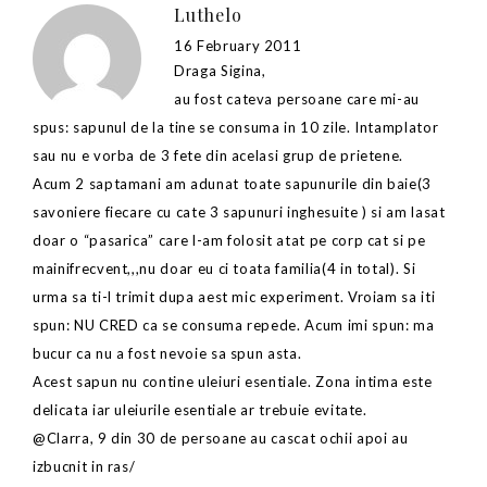
Luthelo
16 February 2011
Draga Sigina,
au fost cateva persoane care mi-au
spus: sapunul de la tine se consuma in 10 zile. Intamplator
sau nu e vorba de 3 fete din acelasi grup de prietene.
Acum 2 saptamani am adunat toate sapunurile din baie(3
savoniere fiecare cu cate 3 sapunuri inghesuite ) si am lasat
doar o “pasarica” care l-am folosit atat pe corp cat si pe
mainifrecvent,,,nu doar eu ci toata familia(4 in total). Si
urma sa ti-l trimit dupa aest mic experiment. Vroiam sa iti
spun: NU CRED ca se consuma repede. Acum imi spun: ma
bucur ca nu a fost nevoie sa spun asta.
Acest sapun nu contine uleiuri esentiale. Zona intima este
delicata iar uleiurile esentiale ar trebuie evitate.
@Clarra, 9 din 30 de persoane au cascat ochii apoi au
izbucnit in ras/