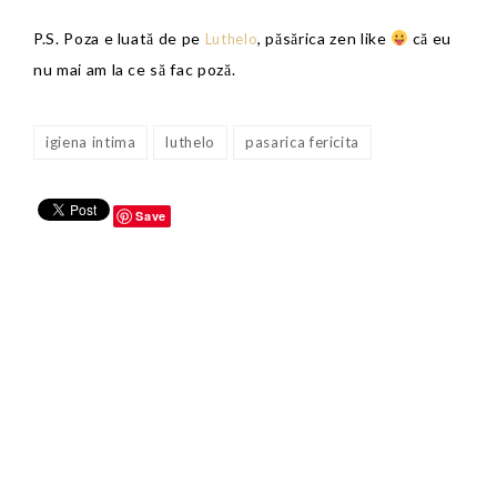
P.S. Poza e luată de pe
, păsărica zen like
că eu
Luthelo
nu mai am la ce să fac poză.
igiena intima
luthelo
pasarica fericita
Save