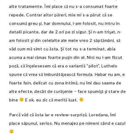
alte tratamente. Îmi place că nu s-a consumat foarte
repede. Contrar altor păreri, mie mi s-a părut că se
consumă greu şi, har domnului, l-am folosit, nu intru în
detalii picante, dar de 2 ori pe zi sigur. Şi n-am trişat, n-
am folosit şi din celelalte ale mele vreo 2 săptămâni, să
văd cum mă simt cu ăsta. Şi tot nu s-a terminat, abia
acuma a mai rămas foarte puţin din el. Nici nu i-am făcut
poză, că înţelesesem că era o variantă “pilot”, Luthelo
spune că vrea să îmbunătăţească formula. Habar nu am, e
foarte fain, delicat cu zona intimă, nu îmi dau seama de
alte efecte, decât de curăţenie – face spumiţă şi stare de
bine
E ok, eu zic că merită luat.
Parcă văd că ăsta iar e review-surpriză. Loredana, îmi
place săpunul, serios. Nu menajez pe nimeni când e cazul