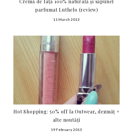
Cremă de față 100% naturală și săpunel
parfumat Luthelo (review)
11 March 2013
Hot Shopping: 50% off la Outwear, dezmăț +
alte noutăți
19 February 2013