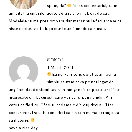
spam, da?
iti las comentariul, ca m-
am uitat la unghiile facute de tine si par ok cat de cat.
Modelele nu ma prea omoara dar macar nu le faci groase ca
niste copite. sunt ok. preturile umf, un pic cam mari.
simona
1 March 2011
Eu nu l-am considerat spam pur si
simplu cautam ceva pe net legat de
ungii am dat de siteul tau si m-am gandit ca poate ar fi fete
interesate din bucuresti care vor sa isi puna unghii. Am
vazut ca flori cui ii faci tu reclama e din cluj deci nu ii fac
concurenta. Daca tu consideri ca e spam nu ma deranjeaza
sa il stergi.
have a nice day