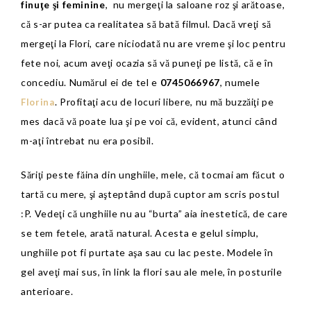
finuţe şi feminine
, nu mergeţi la saloane roz şi arătoase,
că s-ar putea ca realitatea să bată filmul. Dacă vreţi să
mergeţi la Flori, care niciodată nu are vreme şi loc pentru
fete noi, acum aveţi ocazia să vă puneţi pe listă, că e în
concediu. Numărul ei de tel e
0745066967
, numele
. Profitaţi acu de locuri libere, nu mă buzzăiţi pe
Florina
mes dacă vă poate lua şi pe voi că, evident, atunci când
m-aţi întrebat nu era posibil.
Săriţi peste făina din unghiile, mele, că tocmai am făcut o
tartă cu mere, şi aşteptând după cuptor am scris postul
:P. Vedeţi că unghiile nu au “burta” aia inestetică, de care
se tem fetele, arată natural. Acesta e gelul simplu,
unghiile pot fi purtate aşa sau cu lac peste. Modele în
gel aveţi mai sus, în link la flori sau ale mele, în posturile
anterioare.