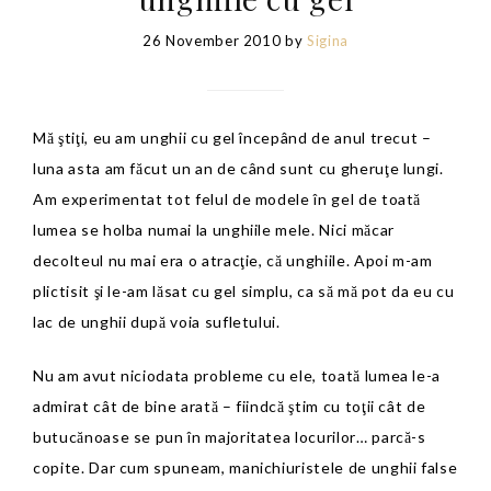
26 November 2010
by
Sigina
Mă ştiţi, eu am unghii cu gel începând de anul trecut –
luna asta am făcut un an de când sunt cu gheruţe lungi.
Am experimentat tot felul de modele în gel de toată
lumea se holba numai la unghiile mele. Nici măcar
decolteul nu mai era o atracţie, că unghiile. Apoi m-am
plictisit şi le-am lăsat cu gel simplu, ca să mă pot da eu cu
lac de unghii după voia sufletului.
Nu am avut niciodata probleme cu ele, toată lumea le-a
admirat cât de bine arată – fiindcă ştim cu toţii cât de
butucănoase se pun în majoritatea locurilor… parcă-s
copite. Dar cum spuneam, manichiuristele de unghii false