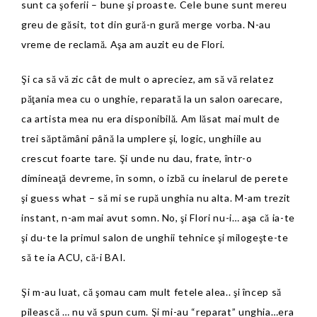
sunt ca şoferii – bune şi proaste. Cele bune sunt mereu
greu de găsit, tot din gură-n gură merge vorba. N-au
vreme de reclamă. Aşa am auzit eu de Flori.
Şi ca să vă zic cât de mult o apreciez, am să vă relatez
păţania mea cu o unghie, reparată la un salon oarecare,
ca artista mea nu era disponibilă. Am lăsat mai mult de
trei săptămâni până la umplere şi, logic, unghiile au
crescut foarte tare. Şi unde nu dau, frate, într-o
dimineaţă devreme, în somn, o izbă cu inelarul de perete
şi guess what – să mi se rupă unghia nu alta. M-am trezit
instant, n-am mai avut somn. No, şi Flori nu-i… aşa că ia-te
şi du-te la primul salon de unghii tehnice şi milogeşte-te
să te ia ACU, că-i BAI.
Şi m-au luat, că şomau cam mult fetele alea.. şi încep să
pilească … nu vă spun cum. Şi mi-au “reparat” unghia…era