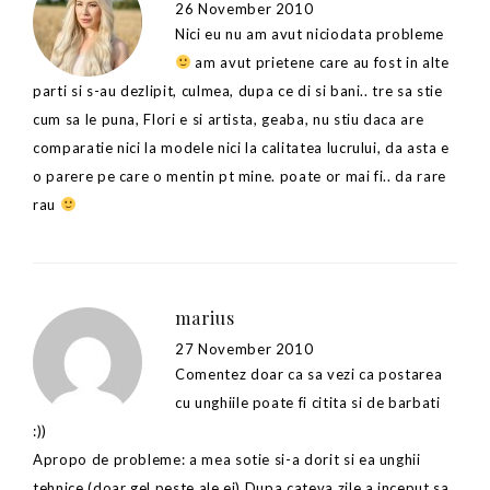
26 November 2010
Nici eu nu am avut niciodata probleme
am avut prietene care au fost in alte
parti si s-au dezlipit, culmea, dupa ce di si bani.. tre sa stie
cum sa le puna, Flori e si artista, geaba, nu stiu daca are
comparatie nici la modele nici la calitatea lucrului, da asta e
o parere pe care o mentin pt mine. poate or mai fi.. da rare
rau
marius
27 November 2010
Comentez doar ca sa vezi ca postarea
cu unghiile poate fi citita si de barbati
:))
Apropo de probleme: a mea sotie si-a dorit si ea unghii
tehnice (doar gel peste ale ei) Dupa cateva zile a inceput sa