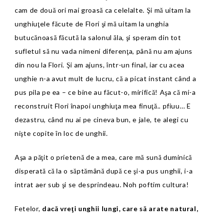
cam de două ori mai groasă ca celelalte. Şi mă uitam la
unghiuţele făcute de Flori şi mă uitam la unghia
butucănoasă făcută la salonul ăla, şi speram din tot
sufletul să nu vada nimeni diferenţa, până nu am ajuns
din nou la Flori. Şi am ajuns, într-un final, iar cu acea
unghie n-a avut mult de lucru, că a picat instant când a
pus pila pe ea – ce bine au făcut-o, mirifică! Aşa că mi-a
reconstruit Flori înapoi unghiuţa mea finuţă.. pfiuu… E
dezastru, când nu ai pe cineva bun, e jale, te alegi cu
nişte copite în loc de unghii.
Aşa a păţit o prietenă de a mea, care mă sună duminică
disperată că la o săptămână după ce şi-a pus unghii, i-a
intrat aer sub şi se desprindeau. Noh poftim cultura!
Fetelor,
dacă vreţi unghii lungi, care să arate natural,